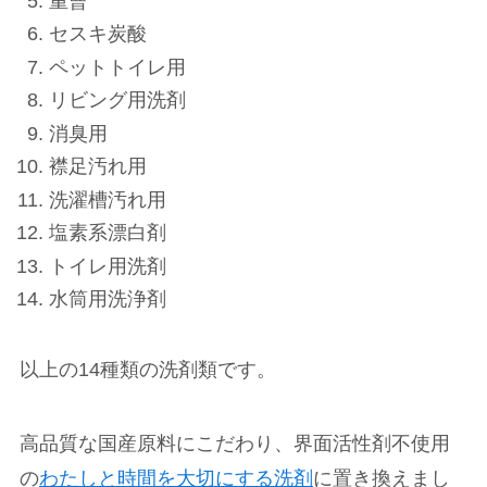
重曹
セスキ炭酸
ペットトイレ用
リビング用洗剤
消臭用
襟足汚れ用
洗濯槽汚れ用
塩素系漂白剤
トイレ用洗剤
水筒用洗浄剤
以上の14種類の洗剤類です。
高品質な国産原料にこだわり、界面活性剤不使用
の
わたしと時間を大切にする洗剤
に置き換えまし